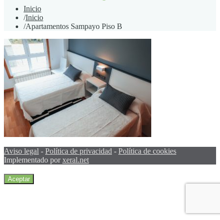
Inicio
/
Inicio
/
Apartamentos Sampayo Piso B
Aviso legal
-
Política de privacidad
-
Política de cookies
Implementado por
xeral.net
Aceptar