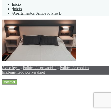
Inicio
/
Inicio
/
Apartamentos Sampayo Piso B
Aviso legal
-
Política de privacidad
-
Política de cookies
Implementado por
xeral.net
Aceptar